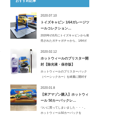
おすすめ記事
2020.07.10
トイズキャビン 1/64ガレージツ
ールコレクション…
2020年の5月にトイズキャビンから発
売されたガチャガチャから、1/64ガ
レー…
2020.02.12
ホットウィールのブリスター開
封【除光液・保存版】
ホットウィールのブリスターパック
（ベーシックカー）を綺麗に開封す
る方法のご紹介…
2020.01.8
【米アマゾン購入】ホットウィ
ール 50カーパックレ…
ついに買ってしまいました・・・。
ホットウィール50カーパックを