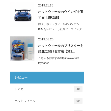
っ！！！購入して…
2019.11.15
ホットウィールのウイングを直
す回【BRZ編】
前回、ホットウィールのパンデム
BRZをレビューした際に、ウイング
が「ぐにゃぐに…
2019.08.26
ホットウィールのブリスターを
綺麗に開ける方法【第1…
こちらもおすすめhttps://www.toto-
toycar.co…
レビュー
トミカ
40
ホットウィール
99