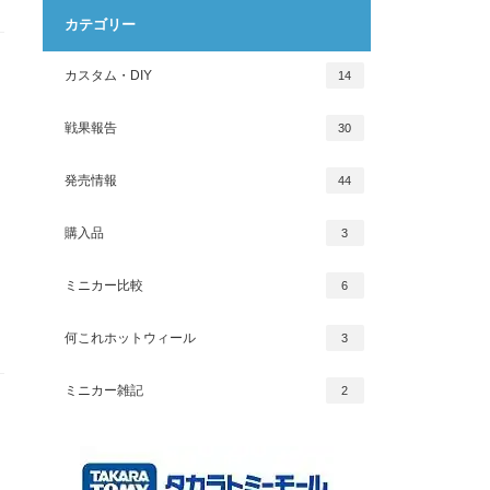
カテゴリー
カスタム・DIY
14
戦果報告
30
発売情報
44
購入品
3
ミニカー比較
6
何これホットウィール
3
ミニカー雑記
2