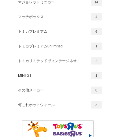
マジョレットミニカー
14
マッチボックス
4
トミカプレミアム
6
トミカプレミアムunlimited
1
トミカリミテッドヴィンテージネオ
2
MINI GT
1
その他メーカー
8
何これホットウィール
3