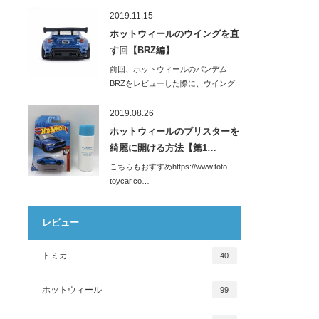
っ！！！購入して…
2019.11.15
ホットウィールのウイングを直
す回【BRZ編】
前回、ホットウィールのパンデム
BRZをレビューした際に、ウイング
が「ぐにゃぐに…
2019.08.26
ホットウィールのブリスターを
綺麗に開ける方法【第1…
こちらもおすすめhttps://www.toto-
toycar.co…
レビュー
トミカ
40
ホットウィール
99