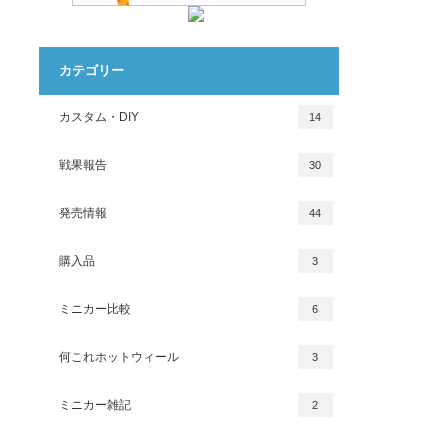
カテゴリー
カスタム・DIY
14
戦果報告
30
発売情報
44
購入品
3
ミニカー比較
6
何これホットウィール
3
ミニカー雑記
2