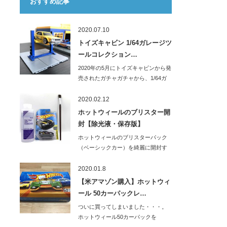
おすすめ記事
2020.07.10
トイズキャビン 1/64ガレージツ
ールコレクション…
2020年の5月にトイズキャビンから発
売されたガチャガチャから、1/64ガ
レー…
2020.02.12
ホットウィールのブリスター開
封【除光液・保存版】
ホットウィールのブリスターパック
（ベーシックカー）を綺麗に開封す
る方法のご紹介…
2020.01.8
【米アマゾン購入】ホットウィ
ール 50カーパックレ…
ついに買ってしまいました・・・。
ホットウィール50カーパックを