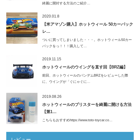
綺麗に開封する方法のご紹介…
2020.01.8
【米アマゾン購入】ホットウィール 50カーパック
レ…
ついに買ってしまいました・・・。ホットウィール50カー
パックをっ！！！購入して…
2019.11.15
ホットウィールのウイングを直す回【BRZ編】
前回、ホットウィールのパンデムBRZをレビューした際
に、ウイングが「ぐにゃぐに…
2019.08.26
ホットウィールのブリスターを綺麗に開ける方法
【第1…
こちらもおすすめhttps://www.toto-toycar.co…
レビュー