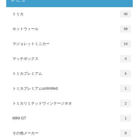
トミカ
40
ホットウィール
99
マジョレットミニカー
14
マッチボックス
4
トミカプレミアム
6
トミカプレミアムunlimited
1
トミカリミテッドヴィンテージネオ
2
MINI GT
1
その他メーカー
8