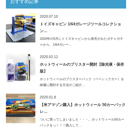
おすすめ記事
2020.07.10
トイズキャビン 1/64ガレージツールコレクショ
ン…
2020年の5月にトイズキャビンから発売されたガチャガチ
ャから、1/64ガレー…
2020.02.12
ホットウィールのブリスター開封【除光液・保存
版】
ホットウィールのブリスターパック（ベーシックカー）を
綺麗に開封する方法のご紹介…
2020.01.8
【米アマゾン購入】ホットウィール 50カーパック
レ…
ついに買ってしまいました・・・。ホットウィール50カー
パックをっ！！！購入して…